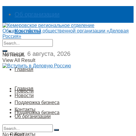
Об организации
Контакты
Четверг, 6 августа, 2026
No Result
View All Result
Главная
Главная
Новости
Новости
Поддержка бизнеса
Контакты
Поддержка бизнеса
Об организации
Контакты
No Result