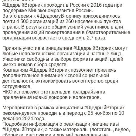
#ЩедрыйВторник проходит в России с 2016 года при
поддержке Минэкономразвития России.
За это время к #ЩедромуВторнику присоединилось
почти 4 500 организаций из 260 населенных пунктов
страны. В результате общих усилий участников в дни
проведения акций пожертвования в благотворительные
организации возрастает в среднем в 2,7 раза.
Принять участие в инициативе #ЩедрыйВторник могут
любые неполитические организации и частные лица.
Участники свободны в выборе формата акций, целей
имеханизмов сбора средств.
Компаниям #ЩедрыйВторник позволяет привлечь
дополнительное внимание к своей социальной
деятельности, активизировать волонтерство среди
сотрудников.
НКО используют этот день для фандрайзинга,
привлечения новых доноров и волонтеров.
Мероприятия в рамках инициативы #ЩедрыйВторник
рекомендуется проводить в период с 25 ноября по 10
декабря 2024 года.
Подробная информация о реализации инициативы
#ЩедрыйВторник, а также материалы (логотипы, видео,
сборники, инструкции и другие) размещены на