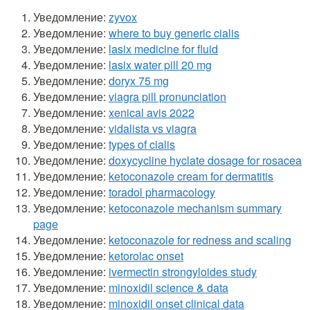
Уведомление:
zyvox
Уведомление:
where to buy generic cialis
Уведомление:
lasix medicine for fluid
Уведомление:
lasix water pill 20 mg
Уведомление:
doryx 75 mg
Уведомление:
viagra pill pronunciation
Уведомление:
xenical avis 2022
Уведомление:
vidalista vs viagra
Уведомление:
types of cialis
Уведомление:
doxycycline hyclate dosage for rosacea
Уведомление:
ketoconazole cream for dermatitis
Уведомление:
toradol pharmacology
Уведомление:
ketoconazole mechanism summary
page
Уведомление:
ketoconazole for redness and scaling
Уведомление:
ketorolac onset
Уведомление:
ivermectin strongyloides study
Уведомление:
minoxidil science & data
Уведомление:
minoxidil onset clinical data