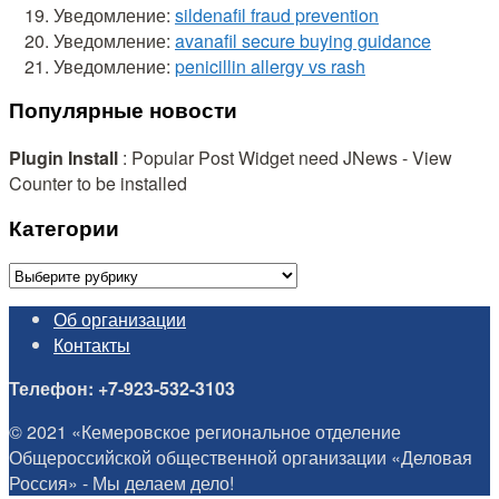
Уведомление:
sildenafil fraud prevention
Уведомление:
avanafil secure buying guidance
Уведомление:
penicillin allergy vs rash
Популярные новости
Plugin Install
: Popular Post Widget need JNews - View
Counter to be installed
Категории
Категории
Об организации
Контакты
Телефон: +7-923-532-3103
© 2021 «Кемеровское региональное отделение
Общероссийской общественной организации «Деловая
Россия» - Мы делаем дело!