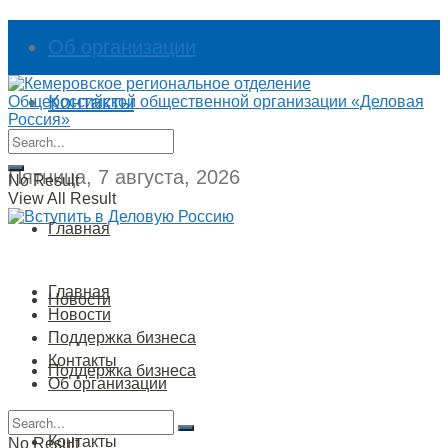
Об организации
Контакты
Пятница, 7 августа, 2026
No Result
View All Result
Главная
Главная
Новости
Новости
Поддержка бизнеса
Контакты
Поддержка бизнеса
Об организации
Контакты
No Result