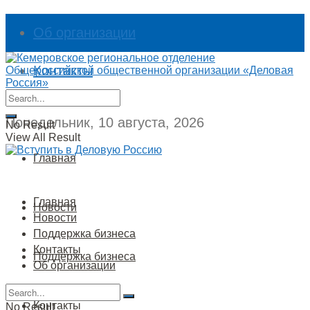
Об организации
Контакты
Понедельник, 10 августа, 2026
No Result
View All Result
Главная
Главная
Новости
Новости
Поддержка бизнеса
Контакты
Поддержка бизнеса
Об организации
Контакты
No Result