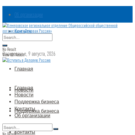
Об организации
Контакты
No Result
Воскресенье, 9 августа, 2026
View All Result
Главная
Главная
Новости
Новости
Поддержка бизнеса
Контакты
Поддержка бизнеса
Об организации
Контакты
No Result