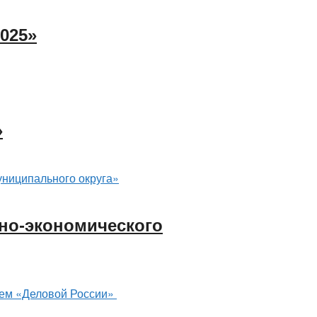
025»
»
но-экономического