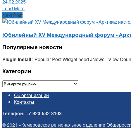
24.02.2025
Load More
Next Post
Юбилейный XV Международный форум «Арктик
Популярные новости
Plugin Install
: Popular Post Widget need JNews - View Counte
Категории
Категории
Об организации
Контакты
Телефон: +7-923-532-3103
© 2021 «Кемеровское региональное отделение Общеросси