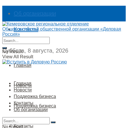
Об организации
Контакты
Суббота, 8 августа, 2026
No Result
View All Result
Главная
Главная
Новости
Новости
Поддержка бизнеса
Контакты
Поддержка бизнеса
Об организации
Контакты
No Result