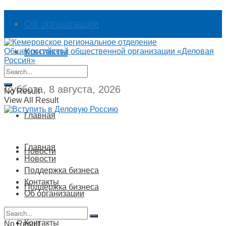
Об организации
Контакты
Суббота, 8 августа, 2026
No Result
View All Result
Главная
Главная
Новости
Новости
Поддержка бизнеса
Контакты
Поддержка бизнеса
Об организации
Контакты
No Result